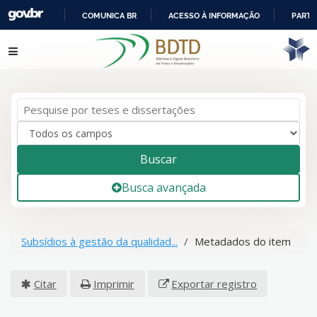
COMUNICA BR
ACESSO À INFORMAÇÃO
PARTI
IR
Pular para o conteúdo
PARA
O
CONTEÚDO
Buscar
Busca avançada
Subsídios à gestão da qualidad...
Metadados do item
Citar
Imprimir
Exportar registro