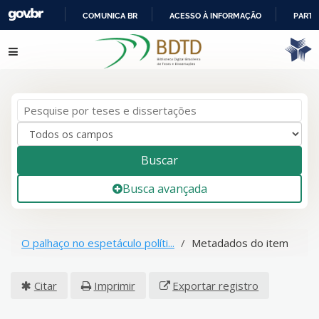
COMUNICA BR
ACESSO À INFORMAÇÃO
PARTI
IR
Pular para o conteúdo
PARA
O
CONTEÚDO
Buscar
Busca avançada
O palhaço no espetáculo políti...
Metadados do item
Citar
Imprimir
Exportar registro