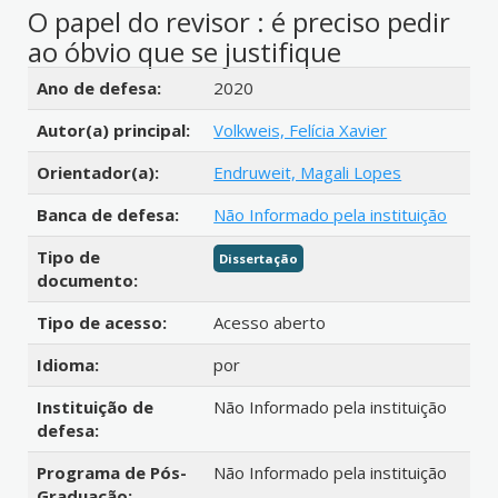
O papel do revisor : é preciso pedir
ao óbvio que se justifique
Detalhes bibliográficos
Ano de defesa:
2020
Autor(a) principal:
Volkweis, Felícia Xavier
Orientador(a):
Endruweit, Magali Lopes
Banca de defesa:
Não Informado pela instituição
Tipo de
Dissertação
documento:
Tipo de acesso:
Acesso aberto
Idioma:
por
Instituição de
Não Informado pela instituição
defesa:
Programa de Pós-
Não Informado pela instituição
Graduação: