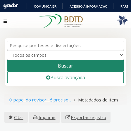
COMUNICA BR
ACESSO À INFORMAÇÃO
PARTI
IR
Pular para o conteúdo
PARA
O
CONTEÚDO
Buscar
Busca avançada
O papel do revisor : é preciso...
Metadados do item
Citar
Imprimir
Exportar registro