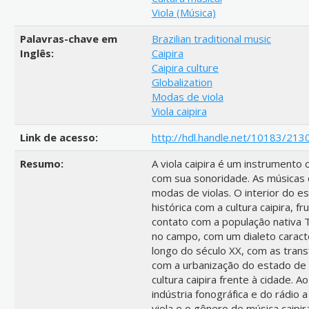
Viola (Música)
Palavras-chave em
Brazilian traditional music
Inglês:
Caipira
Caipira culture
Globalization
Modas de viola
Viola caipira
Link de acesso:
http://hdl.handle.net/10183/213
Resumo:
A viola caipira é um instrumento c
com sua sonoridade. As músicas 
modas de violas. O interior do es
histórica com a cultura caipira, f
contato com a população nativa T
no campo, com um dialeto caracte
longo do século XX, com as tran
com a urbanização do estado de 
cultura caipira frente à cidade
indústria fonográfica e do rádio 
viola e o gênero de música caipi