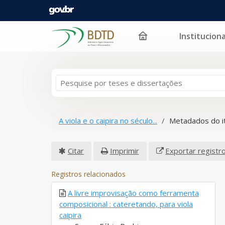
Instituciona
Pular para o conteúdo
A viola e o caipira no século...
Metadados do 
Citar
Imprimir
Exportar registr
Registros relacionados
A livre improvisação como ferramenta
composicional : cateretando, para viola
caipira