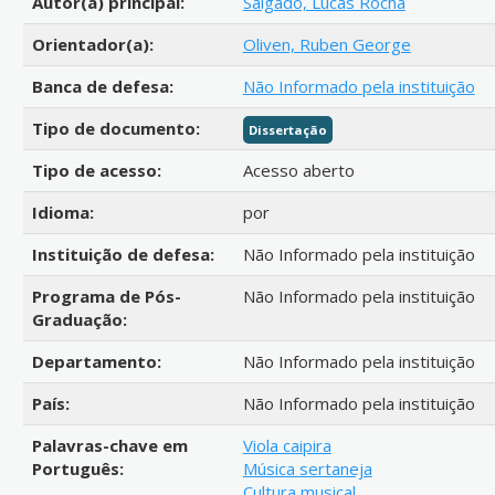
Autor(a) principal:
Salgado, Lucas Rocha
Orientador(a):
Oliven, Ruben George
Banca de defesa:
Não Informado pela instituição
Tipo de documento:
Dissertação
Tipo de acesso:
Acesso aberto
Idioma:
por
Instituição de defesa:
Não Informado pela instituição
Programa de Pós-
Não Informado pela instituição
Graduação:
Departamento:
Não Informado pela instituição
País:
Não Informado pela instituição
Palavras-chave em
Viola caipira
Português:
Música sertaneja
Cultura musical