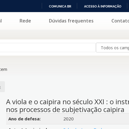
COMUNICA BR
ACESSO À INFORMAÇÃO
IR
l
Rede
Dúvidas frequentes
Contat
PARA
O
CONTEÚDO
item
o
A viola e o caipira no século XXI : o i
nos processos de subjetivação caipira
Detalhes bibliográficos
Ano de defesa:
2020