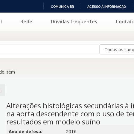
COMUNICA BR
ACESSO À INFORMAÇÃO
IR
l
Rede
Dúvidas frequentes
Contat
PARA
O
CONTEÚDO
do item
o
Alterações histológicas secundárias à
na aorta descendente com o uso de ter
resultados em modelo suíno
Detalhes bibliográficos
Ano de defesa:
2016