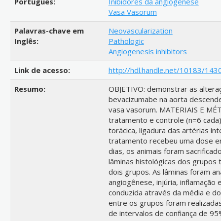
Português:
Inibidores da angiogênese
Vasa Vasorum
Palavras-chave em
Neovascularization
Inglês:
Pathologic
Angiogenesis inhibitors
Link de acesso:
http://hdl.handle.net/10183/143
Resumo:
OBJETIVO: demonstrar as alteraç
bevacizumabe na aorta descende
vasa vasorum. MATERIAIS E MÉT
tratamento e controle (n=6 cada)
torácica, ligadura das artérias in
tratamento recebeu uma dose en
dias, os animais foram sacrificad
lâminas histológicas dos grupos 
dois grupos. As lâminas foram an
angiogênese, injúria, inflamação e
conduzida através da média e d
entre os grupos foram realizada
de intervalos de confiança de 9