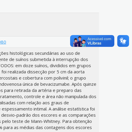
080
ões histológicas secundárias ao uso de
nte de suínos submetida à interrupção dos
ODOS: em doze suínos, divididos em grupos
 foi realizada dissecção por 5 cm da aorta
tercostais e cobertura com polivinil; o grupo
dovenosa única de bevacizumabe. Após quinze
os para retirada da artéria e preparo das
tratamento, controle e área não manipulada dos
alisadas com relação aos graus de
 espessamento intimal. A análise estatística foi
o desvio-padrão dos escores e as comparações
s pelo teste de Mann-Whitney. Para obtenção
5% para as médias das contagens dos escores