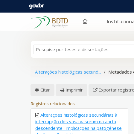
Instituciona
Pular para o conteúdo
Alterações histológicas secund...
Metadados 
Citar
Imprimir
Exportar registr
Registros relacionados
Alterações histológicas secundárias à
interrupção dos vasa vasorum na aorta
descendente : implicações na patogênese