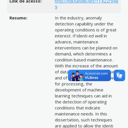
Link de acesso:
http://hdl.handle.net/11422/948
9
Resumo:
In the industry, anomaly
detection capability under the
operating conditions is of great
interest. If identi ed well in
advance, maintenance
interventions can be planned on
demand, which determines a
condition based maintenance.
With the increase of the amount
of data acquired for supervision
and of the computational power
for processing, the
development of machine
learning techniques can aid in
the detection of operating
conditions that indicate
maintenance needs. In this
dissertation, such techniques
are applied to allow the identi