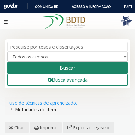
COMUNICA BR
ACESSO À INFORMAÇÃO
PARTI
IR
Pular para o conteúdo
PARA
O
CONTEÚDO
Buscar
Busca avançada
Uso de técnicas de aprendizado...
Metadados do item
Citar
Imprimir
Exportar registro