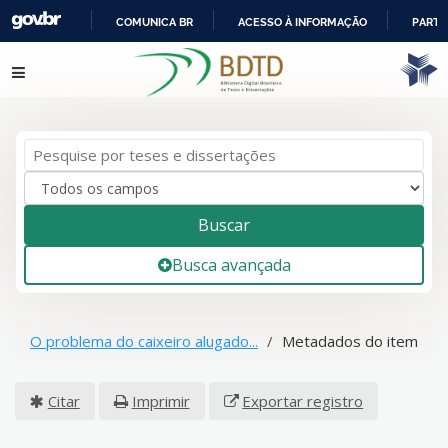
COMUNICA BR
ACESSO À INFORMAÇÃO
PARTI
IR
Pular para o conteúdo
PARA
O
CONTEÚDO
Buscar
Busca avançada
O problema do caixeiro alugado...
Metadados do item
Citar
Imprimir
Exportar registro