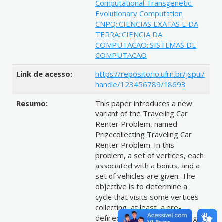
Computational Transgenetic.
Evolutionary Computation
CNPQ::CIENCIAS EXATAS E DA
TERRA::CIENCIA DA
COMPUTACAO::SISTEMAS DE
COMPUTACAO
Link de acesso:
https://repositorio.ufrn.br/jspui/
handle/123456789/18693
Resumo:
This paper introduces a new
variant of the Traveling Car
Renter Problem, named
Prizecollecting Traveling Car
Renter Problem. In this
problem, a set of vertices, each
associated with a bonus, and a
set of vehicles are given. The
objective is to determine a
cycle that visits some vertices
collecting, at least, a pre-
defined bonus, and minimizing