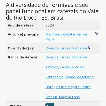
A diversidade de formigas e seu
papel funcional em cafezais no Vale
do Rio Doce - ES, Brasil
Detalhes bibliográficos
Ano de defesa:
2024
Autor(a) principal:
Marchiori, Johnatan Jair de
Paula
Orientador(a):
Queiroz, Jarbas Marçal de
Banca de defesa:
Queiroz, Jarbas Marçal de
,
Almeida, Fábio Souto de
,
Santangelo, Jayme Magalhães
,
Botti, Jéssica Mayara Coffler
,
Franzin, Mayara Loss
Tipo de