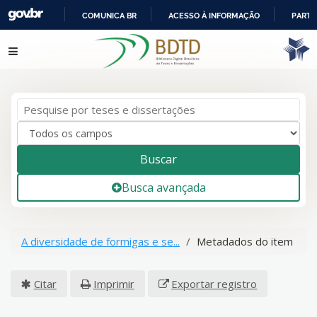
COMUNICA BR
ACESSO À INFORMAÇÃO
PARTI
IR
Pular para o conteúdo
PARA
O
CONTEÚDO
Buscar
Busca avançada
A diversidade de formigas e se...
Metadados do item
Citar
Imprimir
Exportar registro