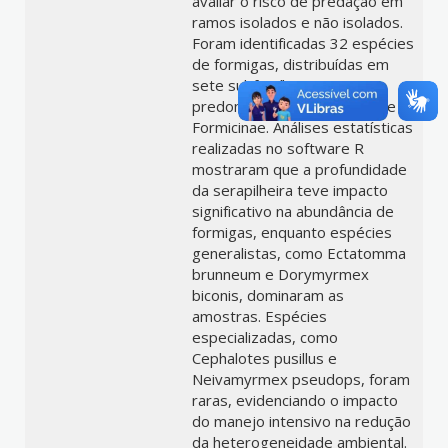
avaliar o risco de predação em
ramos isolados e não isolados.
Foram identificadas 32 espécies
de formigas, distribuídas em
sete subfamílias, com
predominância de Myrmicinae e
Formicinae. Análises estatísticas
realizadas no software R
mostraram que a profundidade
da serapilheira teve impacto
significativo na abundância de
formigas, enquanto espécies
generalistas, como Ectatomma
brunneum e Dorymyrmex
biconis, dominaram as
amostras. Espécies
especializadas, como
Cephalotes pusillus e
Neivamyrmex pseudops, foram
raras, evidenciando o impacto
do manejo intensivo na redução
da heterogeneidade ambiental.