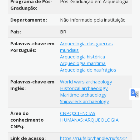
Programa de Pós-
Pós-Graduação em Arqueologia
Graduação:
Departamento:
Não Informado pela instituição
País:
BR
Palavras-chave em
Arqueologia das guerras
Português:
mundiais
Arqueologia histórica
Arqueologia marítima
Arqueologia de naufrágios
Palavras-chave em
World wars archaeology
Inglês:
Historical archaeology
Maritime archaeology
Shipwreck archaeology
Área do
CNPQ::CIENCIAS
conhecimento
HUMANAS::ARQUEOLOGIA
CNPq:
Link de acesso:
https://ri.ufs.br/handle/riufs/32