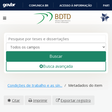
COMUNICA BR
ACESSO À INFORMAÇÃO
PARTI
IR
Pular para o conteúdo
PARA
O
CONTEÚDO
Buscar
Busca avançada
Condições de trabalho e as sín...
Metadados do item
Citar
Imprimir
Exportar registro