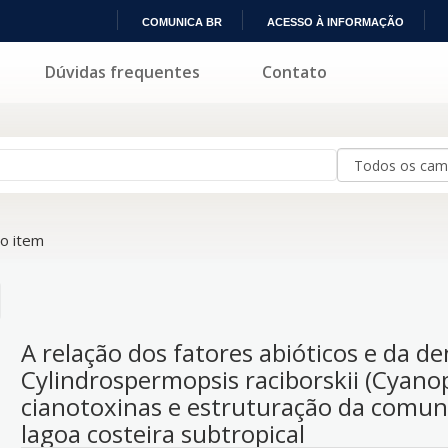
COMUNICA BR
ACESSO À INFORMAÇÃO
IR
Dúvidas frequentes
Contato
PARA
O
CONTEÚDO
o item
A relação dos fatores abióticos e da d
Cylindrospermopsis raciborskii (Cyan
cianotoxinas e estruturação da comu
lagoa costeira subtropical