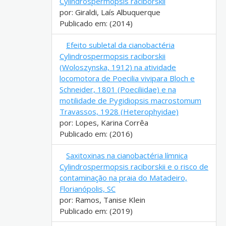
Cylindrospermopsis raciborskii
por: Giraldi, Laís Albuquerque
Publicado em: (2014)
Efeito subletal da cianobactéria
Cylindrospermopsis raciborskii
(Woloszynska, 1912) na atividade
locomotora de Poecilia vivipara Bloch e
Schneider, 1801 (Poeciliidae) e na
motilidade de Pygidiopsis macrostomum
Travassos, 1928 (Heterophyidae)
por: Lopes, Karina Corrêa
Publicado em: (2016)
Saxitoxinas na cianobactéria límnica
Cylindrospermopsis raciborskii e o risco de
contaminação na praia do Matadeiro,
Florianópolis, SC
por: Ramos, Tanise Klein
Publicado em: (2019)