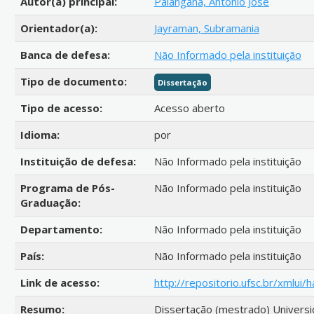
Autor(a) principal:
Palangana, Antonio Jose
Orientador(a):
Jayraman, Subramania
Banca de defesa:
Não Informado pela instituição
Tipo de documento:
Dissertação
Tipo de acesso:
Acesso aberto
Idioma:
por
Instituição de defesa:
Não Informado pela instituição
Programa de Pós-
Não Informado pela instituição
Graduação:
Departamento:
Não Informado pela instituição
País:
Não Informado pela instituição
Link de acesso:
http://repositorio.ufsc.br/xmlu
Resumo:
Dissertação (mestrado) Universi