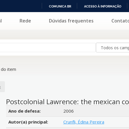
COMUNICA BR
ACESSO À INFORMAÇÃO
IR
l
Rede
Dúvidas frequentes
Contat
PARA
O
CONTEÚDO
do item
o
Postcolonial Lawrence: the mexican c
Detalhes bibliográficos
Ano de defesa:
2006
Autor(a) principal:
Crunfli, Édina Pereira