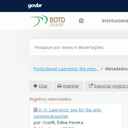
Instituciona
Pular para o conteúdo
Postcolonial Lawrence: the mex...
Metadados 
Citar
Imprimir
Exportar registr
Registros relacionados
D. H. Lawrence: sex for the anti-
puritanical puritan
por: Crunfli, Édina Pereira