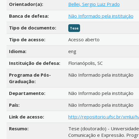
Orientador(a):
Bellei, Sergio Luiz Prado
Banca de defesa:
Não Informado pela instituição
Tipo de documento:
Tese
Tipo de acesso:
Acesso aberto
Idioma:
eng
Instituição de defesa:
Florianópolis, SC
Programa de Pós-
Não Informado pela instituição
Graduação:
Departamento:
Não Informado pela instituição
País:
Não Informado pela instituição
Link de acesso:
http://repositorio.ufsc.br/xmlu
Resumo:
Tese (doutorado) - Universidade 
Comunicação e Expressão. Prog