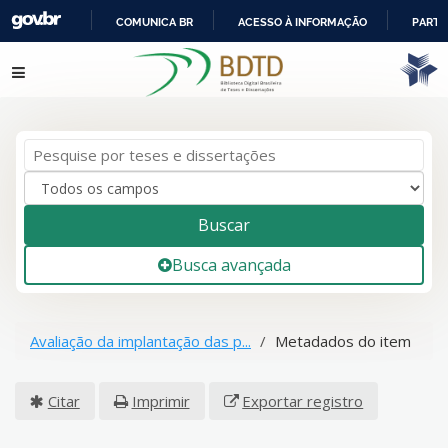
COMUNICA BR
ACESSO À INFORMAÇÃO
PARTI
IR
Pular para o conteúdo
PARA
O
CONTEÚDO
Buscar
Busca avançada
Avaliação da implantação das p...
Metadados do item
Citar
Imprimir
Exportar registro