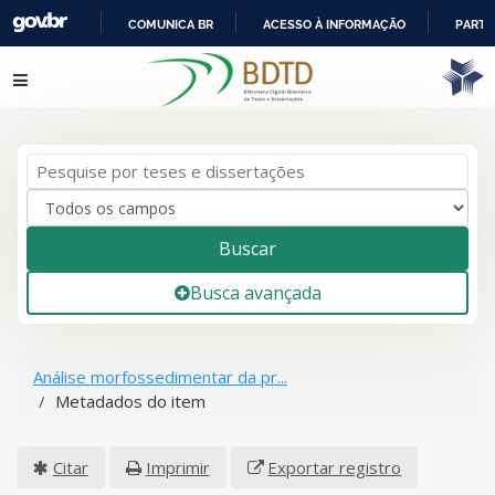
COMUNICA BR
ACESSO À INFORMAÇÃO
PARTI
IR
Pular para o conteúdo
PARA
O
CONTEÚDO
Buscar
Busca avançada
Análise morfossedimentar da pr...
Metadados do item
Citar
Imprimir
Exportar registro