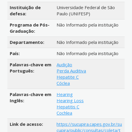
Instituição de
Universidade Federal de São
defesa:
Paulo (UNIFESP)
Programa de Pós-
Não Informado pela instituição
Graduação:
Departamento:
Não Informado pela instituição
País:
Não Informado pela instituição
Palavras-chave em
Audição
Português:
Perda Auditiva
Hepatite C
Cóclea
Palavras-chave em
Hearing
Inglês:
Hearing Loss
Hepatitis C
Cochlea
Link de acesso:
https://sucupira.capes.gov.br/su
cupira/public/consultas/coleta/t