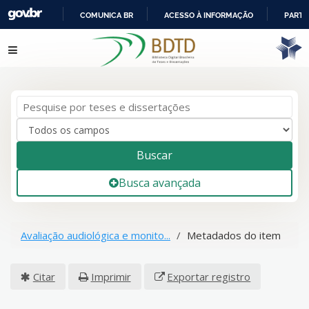
COMUNICA BR
ACESSO À INFORMAÇÃO
PARTI
IR
Pular para o conteúdo
PARA
O
CONTEÚDO
Buscar
Busca avançada
Avaliação audiológica e monito...
Metadados do item
Citar
Imprimir
Exportar registro