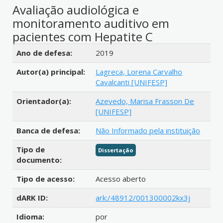
Avaliação audiológica e
monitoramento auditivo em
pacientes com Hepatite C
Detalhes bibliográficos
Ano de defesa:
2019
Autor(a) principal:
Lagreca, Lorena Carvalho
Cavalcanti [UNIFESP]
Orientador(a):
Azevedo, Marisa Frasson De
[UNIFESP]
Banca de defesa:
Não Informado pela instituição
Tipo de
Dissertação
documento:
Tipo de acesso:
Acesso aberto
dARK ID:
ark:/48912/001300002kx3j
Idioma:
por