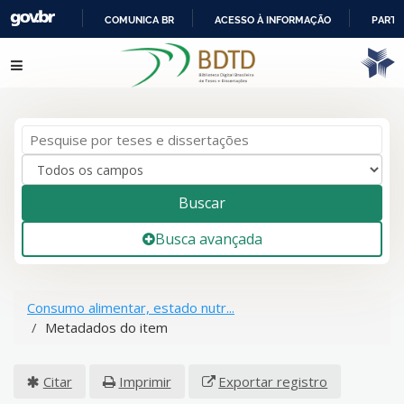
COMUNICA BR
ACESSO À INFORMAÇÃO
PARTI
IR
Pular para o conteúdo
PARA
O
CONTEÚDO
Buscar
Busca avançada
Consumo alimentar, estado nutr...
Metadados do item
Citar
Imprimir
Exportar registro