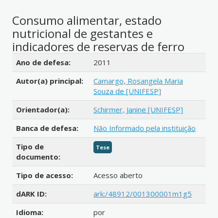
Consumo alimentar, estado
nutricional de gestantes e
indicadores de reservas de ferro
Detalhes bibliográficos
Ano de defesa:
2011
Autor(a) principal:
Camargo, Rosangela Maria
Souza de [UNIFESP]
Orientador(a):
Schirmer, Janine [UNIFESP]
Banca de defesa:
Não Informado pela instituição
Tipo de
Tese
documento:
Tipo de acesso:
Acesso aberto
dARK ID:
ark:/48912/001300001m1g5
Idioma:
por