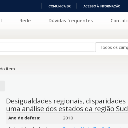
COMUNICA BR
ACESSO À INFORMAÇÃO
IR
l
Rede
Dúvidas frequentes
Contat
PARA
O
CONTEÚDO
do item
o
Desigualdades regionais, disparidades 
uma análise dos estados da região Su
Detalhes bibliográficos
Ano de defesa:
2010