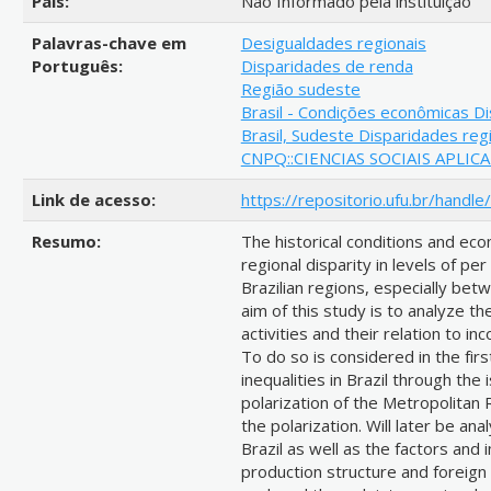
País:
Não Informado pela instituição
Palavras-chave em
Desigualdades regionais
Português:
Disparidades de renda
Região sudeste
Brasil - Condições econômicas Di
Brasil, Sudeste Disparidades reg
CNPQ::CIENCIAS SOCIAIS APLIC
Link de acesso:
https://repositorio.ufu.br/hand
Resumo:
The historical conditions and eco
regional disparity in levels of pe
Brazilian regions, especially be
aim of this study is to analyze th
activities and their relation to in
To do so is considered in the firs
inequalities in Brazil through the
polarization of the Metropolitan
the polarization. Will later be an
Brazil as well as the factors and
production structure and foreign t