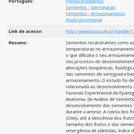
Português:
Hevea brasiliensis
Sementes - Germinação
Sementes - Armazenamento
Fisiologia Vegetal
Link de acesso:
http://www.locus.ufv.br/handle
Resumo:
Sementes recalcitrantes como as
temperaturas no armazenamento 
o que dificulta o seu armazenam
seu processo de desenvolviment
alterações bioquímicas, fisiológ
das sementes de seringueira b
armazenamento. O estudo foi de
relacionada ao desenvolvimento 
Fazenda Experimental da Epamig
Anatomia, de Análise de Semente
desenvolvimento das sementes f
durante a antese. A coleta dos f
(DAA), até a deiscência dos fruto
tamanho dos frutos e das sement
emergência de plântulas, índice 