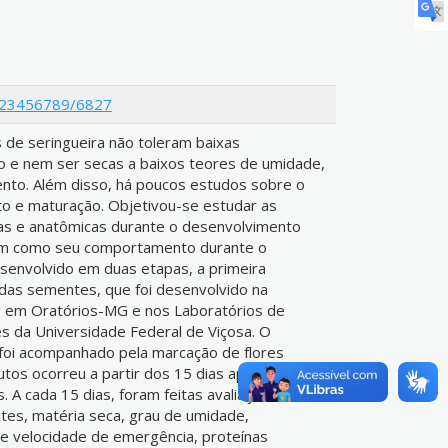
/123456789/6827
 de seringueira não toleram baixas
e nem ser secas a baixos teores de umidade,
ento. Além disso, há poucos estudos sobre o
o e maturação. Objetivou-se estudar as
icas e anatômicas durante o desenvolvimento
em como seu comportamento durante o
senvolvido em duas etapas, a primeira
das sementes, que foi desenvolvido na
 em Oratórios-MG e nos Laboratórios de
s da Universidade Federal de Viçosa. O
oi acompanhado pela marcação de flores
rutos ocorreu a partir dos 15 dias após a antese
s. A cada 15 dias, foram feitas avaliações do
es, matéria seca, grau de umidade,
de velocidade de emergência, proteínas