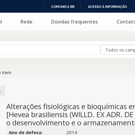
COMUNICA BR
ACESSO À INFORMAÇÃO
IR
l
Rede
Dúvidas frequentes
Contat
PARA
O
CONTEÚDO
 item
o
Alterações fisiológicas e bioquímicas
[Hevea brasiliensis (WILLD. EX ADR. D
o desenvolvimento e o armazenament
Detalhes bibliográficos
Ano de defesa:
2014