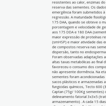
resistentes ao calor, enzimas d
reserva das sementes. Os dados 
emergência foram submetidos à a
regressão. A maturidade fisioló
175 DAA, quando se obteve o m
porcentagem e velocidade de ge
aos 175 DDA e 180 DAA (semente
maior expressão de proteínas re
(smHSP) e maior atividade das e
de compostos reserva nas semen
dispersão, tanto no endosperma 
Foram observadas adaptações a
altas taxas metabólicas ao fina
favoreceu o consumo dos compo
não apresente dormência. Na et
sementes foram acondicionadas 
sacos plásticos e armazenadas a
fungicidas químicos, Tecto 600 
Captan (75g/ 100Kg sementes) 
delineamento fatorial 3x3x5 (tr
armazenamento) . A cada 15 dias,