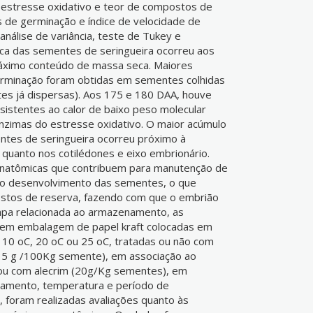
o estresse oxidativo e teor de compostos de
de germinação e índice de velocidade de
nálise de variância, teste de Tukey e
gica das sementes de seringueira ocorreu aos
áximo conteúdo de massa seca. Maiores
rminação foram obtidas em sementes colhidas
s já dispersas). Aos 175 e 180 DAA, houve
sistentes ao calor de baixo peso molecular
nzimas do estresse oxidativo. O maior acúmulo
tes de seringueira ocorreu próximo à
quanto nos cotilédones e eixo embrionário.
natômicas que contribuem para manutenção de
l do desenvolvimento das sementes, o que
stos de reserva, fazendo com que o embrião
apa relacionada ao armazenamento, as
em embalagem de papel kraft colocadas em
 10 oC, 20 oC ou 25 oC, tratadas ou não com
(35 g /100Kg semente), em associação ao
ou com alecrim (20g/Kg sementes), em
atamento, temperatura e período de
 foram realizadas avaliações quanto às