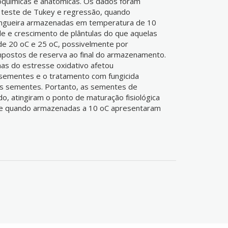
 bioquímicas e anatômicas. Os dados foram
, teste de Tukey e regressão, quando
ingueira armazenadas em temperatura de 10
de e crescimento de plântulas do que aquelas
e 20 oC e 25 oC, possivelmente por
postos de reserva ao final do armazenamento.
mas do estresse oxidativo afetou
 sementes e o tratamento com fungicida
às sementes. Portanto, as sementes de
do, atingiram o ponto de maturação fisiológica
 e quando armazenadas a 10 oC apresentaram