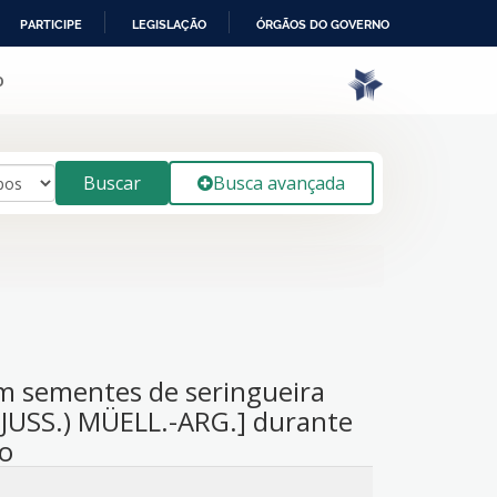
PARTICIPE
LEGISLAÇÃO
ÓRGÃOS DO GOVERNO
o
Buscar
Busca avançada
 em sementes de seringueira
E JUSS.) MÜELL.-ARG.] durante
o