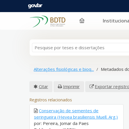
Instituciona
Pular para o conteúdo
Alterações fisiológicas e bioq...
Metadados do
Citar
Imprimir
Exportar registr
Registros relacionados
Conservação de sementes de
seringueira (Hevea brasiliensis Muell. Arg.)
por: Pereira, Jomar da Paes