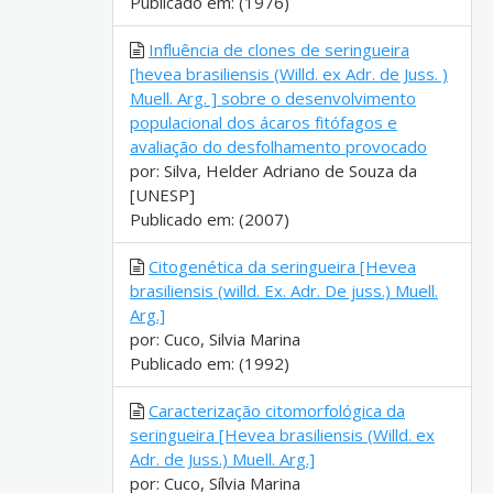
Publicado em: (1976)
Influência de clones de seringueira
[hevea brasiliensis (Willd. ex Adr. de Juss. )
Muell. Arg. ] sobre o desenvolvimento
populacional dos ácaros fitófagos e
avaliação do desfolhamento provocado
por: Silva, Helder Adriano de Souza da
[UNESP]
Publicado em: (2007)
Citogenética da seringueira [Hevea
brasiliensis (willd. Ex. Adr. De juss.) Muell.
Arg.]
por: Cuco, Silvia Marina
Publicado em: (1992)
Caracterização citomorfológica da
seringueira [Hevea brasiliensis (Willd. ex
Adr. de Juss.) Muell. Arg.]
por: Cuco, Sílvia Marina