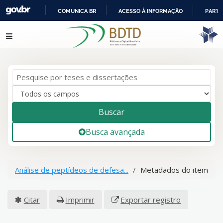
COMUNICA BR
ACESSO À INFORMAÇÃO
PARTI
IR
Pular para o conteúdo
PARA
O
CONTEÚDO
Buscar
Busca avançada
Análise de peptídeos de defesa...
Metadados do item
Citar
Imprimir
Exportar registro