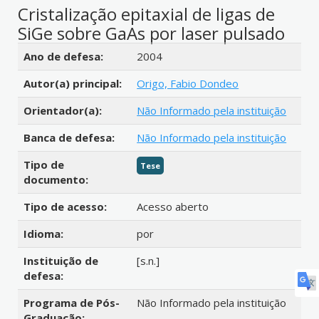
Cristalização epitaxial de ligas de
SiGe sobre GaAs por laser pulsado
Detalhes bibliográficos
Ano de defesa:
2004
Autor(a) principal:
Origo, Fabio Dondeo
Orientador(a):
Não Informado pela instituição
Banca de defesa:
Não Informado pela instituição
Tipo de
Tese
documento:
Tipo de acesso:
Acesso aberto
Idioma:
por
Instituição de
[s.n.]
defesa:
Programa de Pós-
Não Informado pela instituição
Graduação: