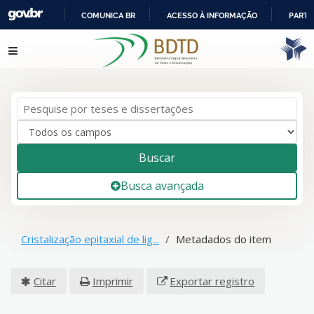
COMUNICA BR
ACESSO À INFORMAÇÃO
PARTI
IR
Pular para o conteúdo
PARA
O
CONTEÚDO
Buscar
Busca avançada
Cristalização epitaxial de lig...
Metadados do item
Citar
Imprimir
Exportar registro