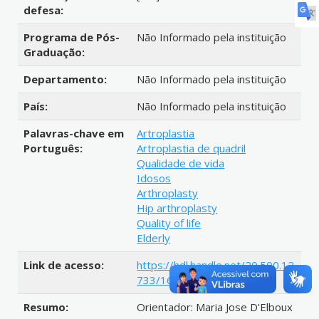
defesa:
Programa de Pós-
Não Informado pela instituição
Graduação:
Departamento:
Não Informado pela instituição
País:
Não Informado pela instituição
Palavras-chave em
Artroplastia
Português:
Artroplastia de quadril
Qualidade de vida
Idosos
Arthroplasty
Hip arthroplasty
Quality of life
Elderly
Link de acesso:
https://hdl.handle.net/20.500.12
733/1608361
Resumo:
Orientador: Maria Jose D'Elboux