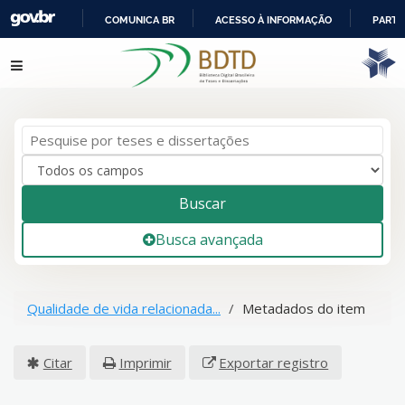
COMUNICA BR
ACESSO À INFORMAÇÃO
PARTI
IR
Pular para o conteúdo
PARA
O
CONTEÚDO
Buscar
Busca avançada
Qualidade de vida relacionada...
Metadados do item
Citar
Imprimir
Exportar registro