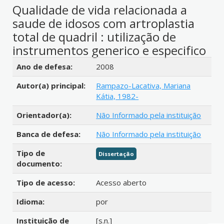
Qualidade de vida relacionada a
saude de idosos com artroplastia
total de quadril : utilização de
instrumentos generico e especifico
Detalhes bibliográficos
Ano de defesa:
2008
Autor(a) principal:
Rampazo-Lacativa, Mariana
Kátia, 1982-
Orientador(a):
Não Informado pela instituição
Banca de defesa:
Não Informado pela instituição
Tipo de
Dissertação
documento:
Tipo de acesso:
Acesso aberto
Idioma:
por
Instituição de
[s.n.]