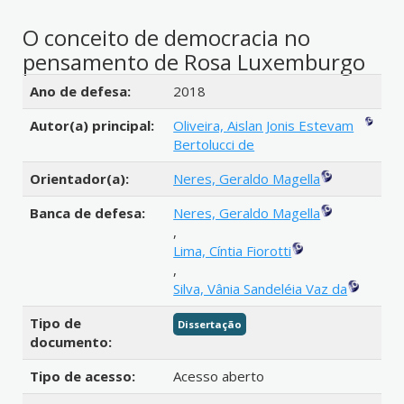
O conceito de democracia no
pensamento de Rosa Luxemburgo
Detalhes bibliográficos
Ano de defesa:
2018
Autor(a) principal:
Oliveira, Aislan Jonis Estevam
Bertolucci de
Orientador(a):
Neres, Geraldo Magella
Banca de defesa:
Neres, Geraldo Magella
,
Lima, Cíntia Fiorotti
,
Silva, Vânia Sandeléia Vaz da
Tipo de
Dissertação
documento:
Tipo de acesso:
Acesso aberto