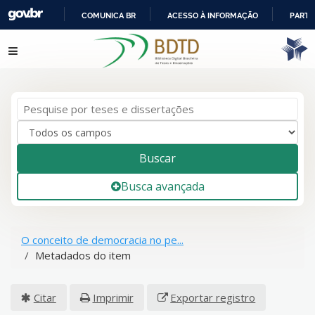
COMUNICA BR
ACESSO À INFORMAÇÃO
PARTI
IR
Pular para o conteúdo
PARA
O
CONTEÚDO
Buscar
Busca avançada
O conceito de democracia no pe...
Metadados do item
Citar
Imprimir
Exportar registro