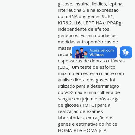
glicose, insulina, lipídios, leptina,
interleucina 6 e na expressão
do mRNA dos genes SUR1,
KIR6.2, IL6, LEPTINA e PPARg,
independente de efeitos
genéticos. Foram obtidas as
medidas antropométricas de
massa corporal, estatura,
circunferência da cintura (CC) e
espessuras de dobras cutâneas
(EDC). Um teste de esforço
máximo em esteira rolante com
análise direta dos gases foi
utilizado para a determinação
do VO2máx e uma colheita de
sangue em jejum e pós-carga
de glicose (TOTG) para a
realização de exames
laboratoriais, extração dos
genes e estimativa do índice
HOMA-RI e HOMA-β. A