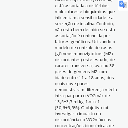
está associada a distúrbios
moleculares e bioquímicas que
influenciam a sensibilidade e a
secreção de insulina. Contudo,
não está bem definido se esta
associação é confundida por
fatores genéticos. Utilizando o
modelo de controle de casos
(gêmeos monozigóticos (MZ)
discordantes) este estudo, de
caráter transversal, avaliou 38
pares de gêmeos MZ com
idade entre 11 a 18 anos, dos
quais nove pares
demonstraram diferença média
intra-par para o VO2máx de
13,5±3,7 ml.kg-1.min-1
(30,6±9,5%). O objetivo foi
investigar o impacto da
discordância no VO2máx nas
concentrações bioquímicas de