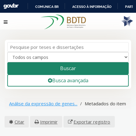
COMUNICA BR
ACESSO À INFORMAÇÃO
PARTI
IR
Pular para o conteúdo
PARA
O
CONTEÚDO
Buscar
Busca avançada
Análise da expressão de genes...
Metadados do item
Citar
Imprimir
Exportar registro