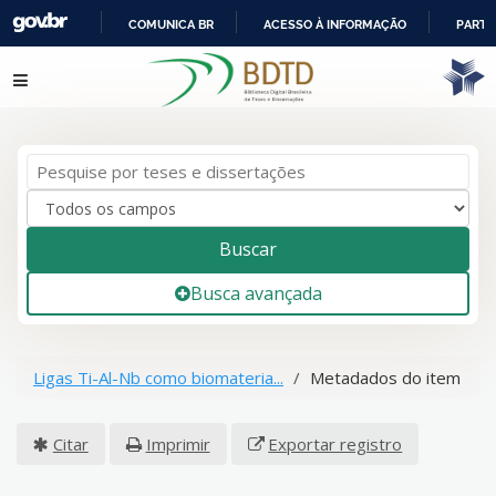
COMUNICA BR
ACESSO À INFORMAÇÃO
PARTI
IR
Pular para o conteúdo
PARA
O
CONTEÚDO
Buscar
Busca avançada
Ligas Ti-Al-Nb como biomateria...
Metadados do item
Citar
Imprimir
Exportar registro