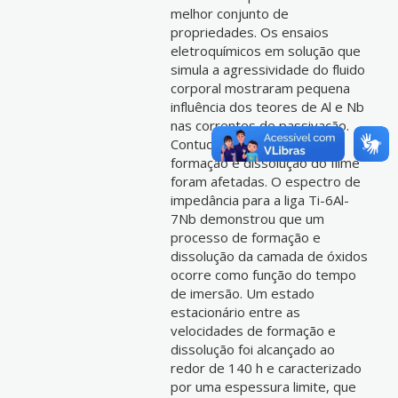
melhor conjunto de
propriedades. Os ensaios
eletroquímicos em solução que
simula a agressividade do fluido
corporal mostraram pequena
influência dos teores de Al e Nb
nas correntes de passivação.
Contudo, as velocidades de
formação e dissolução do filme
foram afetadas. O espectro de
impedância para a liga Ti-6Al-
7Nb demonstrou que um
processo de formação e
dissolução da camada de óxidos
ocorre como função do tempo
de imersão. Um estado
estacionário entre as
velocidades de formação e
dissolução foi alcançado ao
redor de 140 h e caracterizado
por uma espessura limite, que