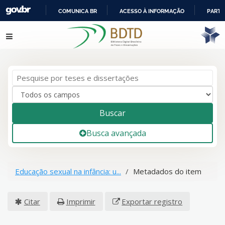
COMUNICA BR
ACESSO À INFORMAÇÃO
PARTI
IR
Pular para o conteúdo
PARA
O
CONTEÚDO
Buscar
Busca avançada
Educação sexual na infância: u...
Metadados do item
Citar
Imprimir
Exportar registro