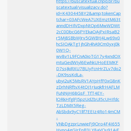
https://buscatextual.cnpq.br/bu
scatextual/visualizacv.do?
id=K4304458Y2&amp;tokenCap
tchar=03AFcWeA7UXEmztM63t
anndDHIlVDxpNtOp6MwWDWt
2cC0DbcG6PYEkaOAjPxIRsaB2
r5Mj8SBbWJrv5GWBtJ4Lw69x0
hcSIOAkTg1jhGh4hA9Cm0yxj0k
0W1Q-
wv8v1L9FCnA0ioTG17y4xndOX
mtuGedWIyl6EwhkUHoEEMKF
D7ssJkiRXU7BLIyFcnHrZLv7do2
-DK9ssKdLa-
ubyi2uK5MsRV1AYpHfF0xG8nK
zDrhNRftvX4tQJ1rJuqkfrHAFLM
FuNNjH68GsF_TfT4EY-
lORkHfglFJ5pzUdZbUl5cUHIfdc
TzLDMX5Reg-
AbSbdx9yC1llf7EEIz4Ro14mCM
-
VNbDgzprLnwieFj9Oro4F4I655
Hvno4gGIrEnB3LY8aVQu91AjE