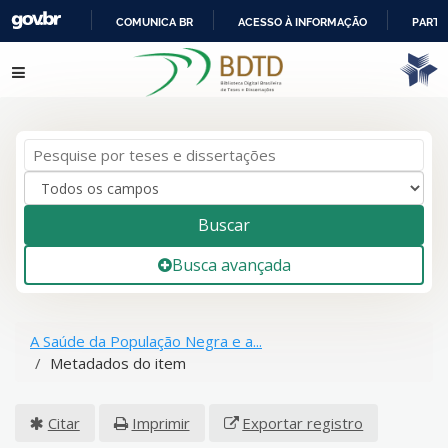
COMUNICA BR
ACESSO À INFORMAÇÃO
PARTI
IR
Pular para o conteúdo
PARA
O
CONTEÚDO
Buscar
Busca avançada
A Saúde da População Negra e a...
Metadados do item
Citar
Imprimir
Exportar registro