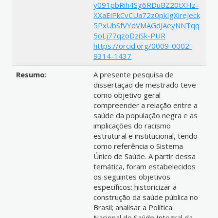
y091pbRih4Sg6RDuBZ20tXHz-
XXaEiPkCvCUa72z0pkIgXireJeck
5PxUbSfVYdVMAGdJAeyNNTqq
5oLj77qzoDziSk-PUR
https://orcid.org/0009-0002-
9314-1437
Resumo:
A presente pesquisa de
dissertação de mestrado teve
como objetivo geral
compreender a relação entre a
saúde da população negra e as
implicações do racismo
estrutural e institucional, tendo
como referência o Sistema
Único de Saúde. A partir dessa
temática, foram estabelecidos
os seguintes objetivos
específicos: historicizar a
construção da saúde pública no
Brasil; analisar a Política
Nacional de Saúde Integral da