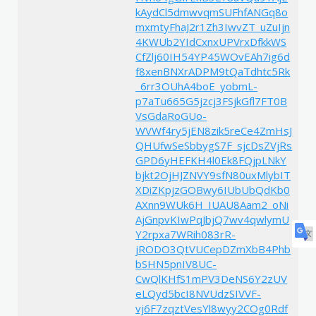
kAydCl5dmwvqmSUFhfANGq8o
mxmtyFhaJ2r1Zh3IwvZT_uZuIjn
4KWUb2YIdCxnxUPVrxDfkkWS
CfZlj60IH54YP45WOvEAh7ig6d
f8xenBNXrADPM9tQaTdhtc5Rk
_6rr3OUhA4boE_yobmL-
p7aTu665G5jzcj3FSjkGfl7FT0B
VsGdaRoGUo-
WVWf4ry5jEN8zik5reCe4ZmHsJ
QHUfwSeSbbygS7F_sjcDsZVjRs
GPD6yHEFKH4l0Ek8FQjpLNkY
bjkt2OjHJZNVY9sfN80uxMlybIT
XDiZKpjzGOBwy6IUbUbQdKb0
AXnn9WUk6H_IUAU8Aam2_oNi
AjGnpvKIwPqJbjQ7wv4qwlymU
Y2rpxa7WRih083rR-
jRODO3QtVUCepDZmXbB4Phb
bSHN5pnIV8UC-
CwQlKHfS1mPV3DeNS6Y2zUV
eLQyd5bcI8NVUdzSIVVF-
vj6F7zqztVesYl8wyy2COg0Rdf