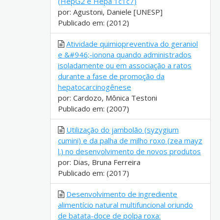
(HepG2 e Hepa 1c1c7)
por: Agustoni, Daniele [UNESP]
Publicado em: (2012)
Atividade quimiopreventiva do geraniol
e &#946;-ionona quando administrados
isoladamente ou em associação a ratos
durante a fase de promoção da
hepatocarcinogênese
por: Cardozo, Mônica Testoni
Publicado em: (2007)
Utilização do jambolão (syzygium
cumini) e da palha de milho roxo (zea mayz
l.) no desenvolvimento de novos produtos
por: Dias, Bruna Ferreira
Publicado em: (2017)
Desenvolvimento de ingrediente
alimentício natural multifuncional oriundo
de batata-doce de polpa roxa: