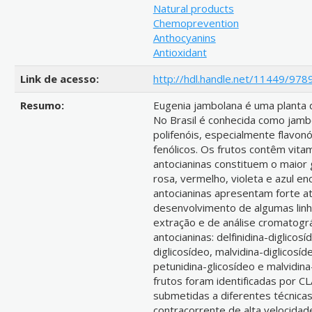
Natural products
Chemoprevention
Anthocyanins
Antioxidant
Link de acesso:
http://hdl.handle.net/11449/978
Resumo:
Eugenia jambolana é uma planta d
No Brasil é conhecida como jamb
polifenóis, especialmente flavonó
fenólicos. Os frutos contêm vitami
antocianinas constituem o maior
rosa, vermelho, violeta e azul en
antocianinas apresentam forte ati
desenvolvimento de algumas linh
extração e de análise cromatográ
antocianinas: delfinidina-diglicosí
diglicosídeo, malvidina-diglicosíde
petunidina-glicosídeo e malvidin
frutos foram identificadas por 
submetidas a diferentes técnicas
contracorrente de alta velocida