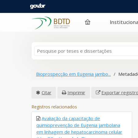
Instituciona
Pular para o conteúdo
Bioprospecção em Eugenia jambo...
Metadado
Citar
Imprimir
Exportar registr
Registros relacionados
Avaliação da capacitação de
quimioprevenção de Eugenia jambolana
em linhagem de hepatocarcinoma celular