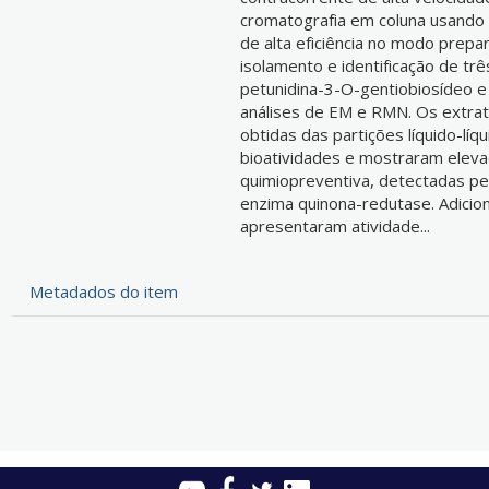
cromatografia em coluna usando s
de alta eficiência no modo prepa
isolamento e identificação de trê
petunidina-3-O-gentiobiosídeo e
análises de EM e RMN. Os extrato
obtidas das partições líquido-lí
bioatividades e mostraram elevad
quimiopreventiva, detectadas pe
enzima quinona-redutase. Adicio
apresentaram atividade...
Metadados do item