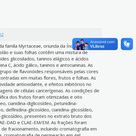
92
a famíla Myrtaceae, oriunda da Índia Oriental.
olão e suas folhas contêm uma mistura de
ides glicosilados, taninos elágicos e ácidos
na C, ácido gálico, taninos e antocianinas. As
 grupo de flavonóides responsáveis pelas cores
contradas em muitas flores, frutos e folhas. As
vidade antioxidante, e efeitos inibitórios no
agens de células cancerígenas. As condições de
fica dos frutos foram otimizadas e oito
deo, cianidina-diglicosídeo, petunidina-
o, delfinidina-glicosídeo, cianidina-glicosídeo,
a-glicosídeo, presentes no extrato bruto dos
CLAE-DAD e CLAE-EM/EM. As frações foram
 de fracionamento, incluindo cromatografia em
de, cromatografia de permeação em gel,