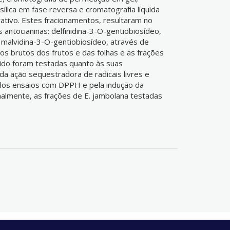
ílica em fase reversa e cromatografia líquida
rativo. Estes fracionamentos, resultaram no
s antocianinas: delfinidina-3-O-gentiobiosídeo,
 malvidina-3-O-gentiobiosídeo, através de
s brutos dos frutos e das folhas e as frações
quido foram testadas quanto às suas
a ação sequestradora de radicais livres e
los ensaios com DPPH e pela indução da
nalmente, as frações de E. jambolana testadas