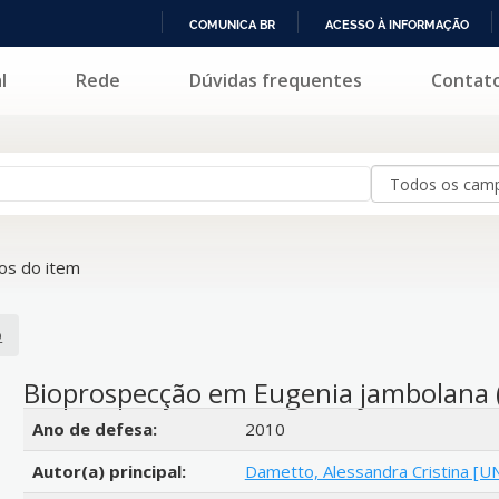
COMUNICA BR
ACESSO À INFORMAÇÃO
IR
l
Rede
Dúvidas frequentes
Contat
PARA
O
CONTEÚDO
s do item
o
Bioprospecção em Eugenia jambolana 
Detalhes bibliográficos
Ano de defesa:
2010
Autor(a) principal:
Dametto, Alessandra Cristina [U