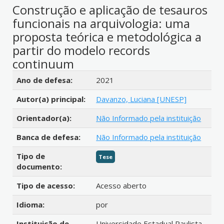
Construção e aplicação de tesauros
funcionais na arquivologia: uma
proposta teórica e metodológica a
partir do modelo records
continuum
Detalhes bibliográficos
Ano de defesa:
2021
Autor(a) principal:
Davanzo, Luciana [UNESP]
Orientador(a):
Não Informado pela instituição
Banca de defesa:
Não Informado pela instituição
Tipo de
Tese
documento:
Tipo de acesso:
Acesso aberto
Idioma:
por
Instituição de
Universidade Estadual Paulista