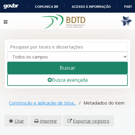
COMUNICA BR
ACESSO À INFORMAÇÃO
PARTI
IR
Pular para o conteúdo
PARA
O
CONTEÚDO
Buscar
Busca avançada
Construção e aplicação de tesa...
Metadados do item
Citar
Imprimir
Exportar registro