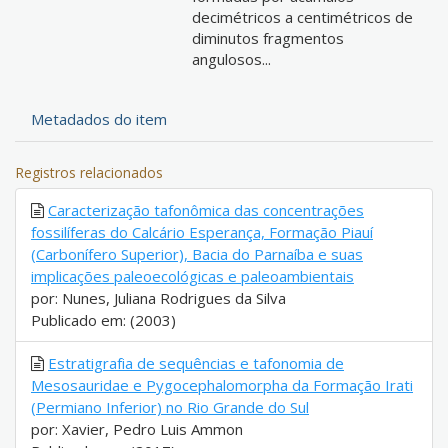
decimétricos a centimétricos de
diminutos fragmentos
angulosos...
Metadados do item
Registros relacionados
Caracterização tafonômica das concentrações
fossilíferas do Calcário Esperança, Formação Piauí
(Carbonífero Superior), Bacia do Parnaíba e suas
implicações paleoecológicas e paleoambientais
por: Nunes, Juliana Rodrigues da Silva
Publicado em: (2003)
Estratigrafia de sequências e tafonomia de
Mesosauridae e Pygocephalomorpha da Formação Irati
(Permiano Inferior) no Rio Grande do Sul
por: Xavier, Pedro Luis Ammon