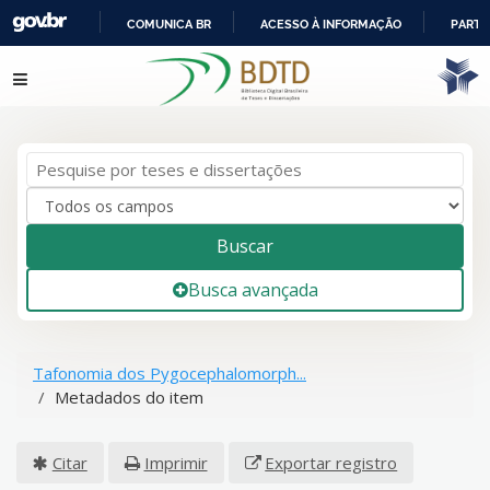
COMUNICA BR
ACESSO À INFORMAÇÃO
PARTI
IR
Pular para o conteúdo
PARA
O
CONTEÚDO
Buscar
Busca avançada
Tafonomia dos Pygocephalomorph...
Metadados do item
Citar
Imprimir
Exportar registro