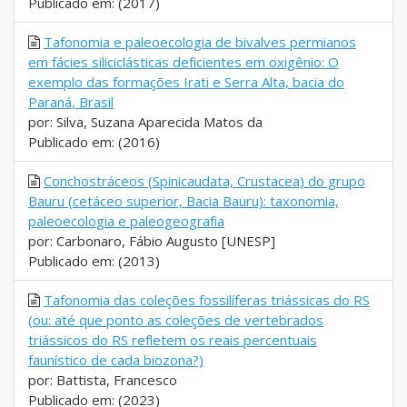
Publicado em: (2017)
Tafonomia e paleoecologia de bivalves permianos
em fácies siliciclásticas deficientes em oxigênio: O
exemplo das formações Irati e Serra Alta, bacia do
Paraná, Brasil
por: Silva, Suzana Aparecida Matos da
Publicado em: (2016)
Conchostráceos (Spinicaudata, Crustacea) do grupo
Bauru (cetáceo superior, Bacia Bauru): taxonomia,
paleoecologia e paleogeografia
por: Carbonaro, Fábio Augusto [UNESP]
Publicado em: (2013)
Tafonomia das coleções fossilíferas triássicas do RS
(ou: até que ponto as coleções de vertebrados
triássicos do RS refletem os reais percentuais
faunístico de cada biozona?)
por: Battista, Francesco
Publicado em: (2023)