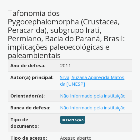
Tafonomia dos
Pygocephalomorpha (Crustacea,
Peracarida), subgrupo Irati,
Permiano, Bacia do Paraná, Brasil:
implicações paleoecológicas e
paleambientais
Detalhes bibliográficos
Ano de defesa:
2011
Autor(a) principal:
Silva, Suzana Aparecida Matos
da [UNESP]
Orientador(a):
Não Informado pela instituição
Banca de defesa:
Não Informado pela instituição
Tipo de
Dissertação
documento:
Tipo de acesso:
Acesso aberto