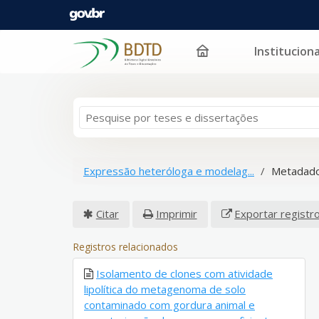
Instituciona
Pular para o conteúdo
Expressão heteróloga e modelag...
Metadado
Citar
Imprimir
Exportar registr
Registros relacionados
Isolamento de clones com atividade
lipolítica do metagenoma de solo
contaminado com gordura animal e