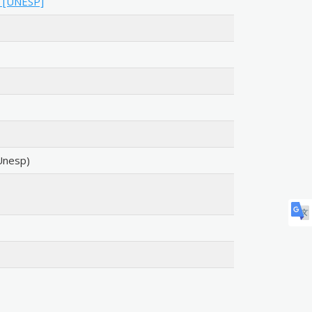
o [UNESP]
Unesp)