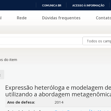
COMUNICA BR
ACESSO À INFORMAÇÃO
IR
l
Rede
Dúvidas frequentes
Contat
PARA
O
CONTEÚDO
s do item
o
Expressão heteróloga e modelagem de 
utilizando a abordagem metagenômic
Detalhes bibliográficos
Ano de defesa:
2014