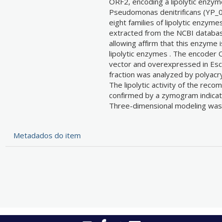
ORF2, encoding a lipolytic enzym
Pseudomonas denitrificans (YP_
eight families of lipolytic enzy
extracted from the NCBI databa
allowing affirm that this enzyme 
lipolytic enzymes . The encoder
vector and overexpressed in Esch
fraction was analyzed by polyacr
The lipolytic activity of the re
confirmed by a zymogram indicating
Three-dimensional modeling was a
Metadados do item