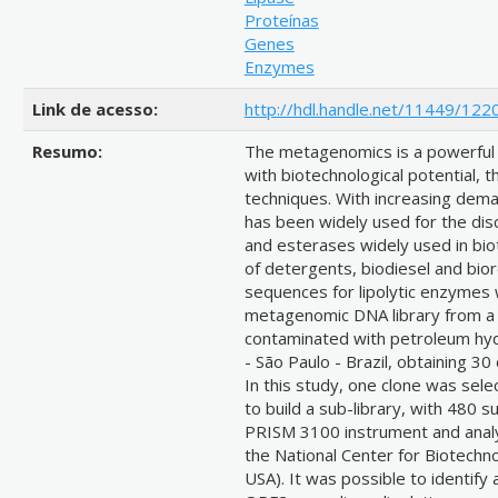
Proteínas
Genes
Enzymes
Link de acesso:
http://hdl.handle.net/11449/122
Resumo:
The metagenomics is a powerful t
with biotechnological potential, t
techniques. With increasing dema
has been widely used for the dis
and esterases widely used in bio
of detergents, biodiesel and bio
sequences for lipolytic enzymes
metagenomic DNA library from a 
contaminated with petroleum hydr
- São Paulo - Brazil, obtaining 30 
In this study, one clone was selec
to build a sub-library, with 480
PRISM 3100 instrument and analy
the National Center for Biotechn
USA). It was possible to identif