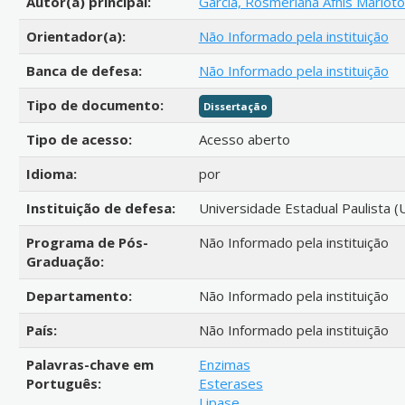
Autor(a) principal:
Garcia, Rosmeriana Áfnis Mariot
Orientador(a):
Não Informado pela instituição
Banca de defesa:
Não Informado pela instituição
Tipo de documento:
Dissertação
Tipo de acesso:
Acesso aberto
Idioma:
por
Instituição de defesa:
Universidade Estadual Paulista (
Programa de Pós-
Não Informado pela instituição
Graduação:
Departamento:
Não Informado pela instituição
País:
Não Informado pela instituição
Palavras-chave em
Enzimas
Português:
Esterases
Lipase