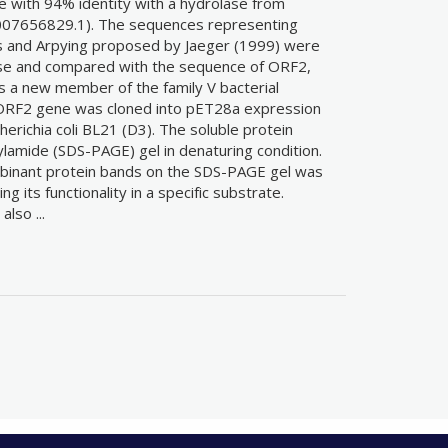
e with 94% identity with a hydrolase from
007656829.1). The sequences representing
mes and Arpying proposed by Jaeger (1999) were
se and compared with the sequence of ORF2,
is a new member of the family V bacterial
 ORF2 gene was cloned into pET28a expression
erichia coli BL21 (D3). The soluble protein
ylamide (SDS-PAGE) gel in denaturing condition.
combinant protein bands on the SDS-PAGE gel was
 its functionality in a specific substrate.
lso ...