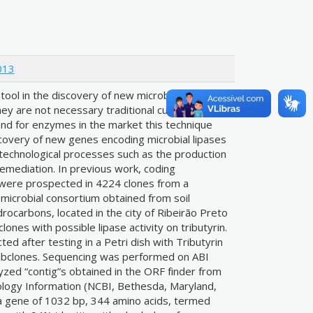
013
ool in the discovery of new microbial genes
hey are not necessary traditional cultivation
nd for enzymes in the market this technique
covery of new genes encoding microbial lipases
technological processes such as the production
remediation. In previous work, coding
 were prospected in 4224 clones from a
microbial consortium obtained from soil
ocarbons, located in the city of Ribeirão Preto
clones with possible lipase activity on tributyrin.
ted after testing in a Petri dish with Tributyrin
 subclones. Sequencing was performed on ABI
zed “contig”s obtained in the ORF finder from
ology Information (NCBI, Bethesda, Maryland,
y a gene of 1032 bp, 344 amino acids, termed