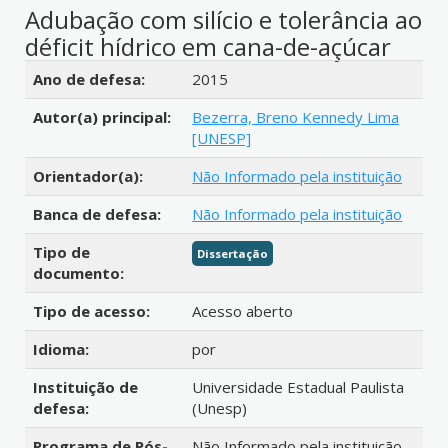
Adubação com silício e tolerância ao
déficit hídrico em cana-de-açúcar
Detalhes bibliográficos
Ano de defesa:
2015
Autor(a) principal:
Bezerra, Breno Kennedy Lima
[UNESP]
Orientador(a):
Não Informado pela instituição
Banca de defesa:
Não Informado pela instituição
Tipo de
Dissertação
documento:
Tipo de acesso:
Acesso aberto
Idioma:
por
Instituição de
Universidade Estadual Paulista
defesa:
(Unesp)
Programa de Pós-
Não Informado pela instituição