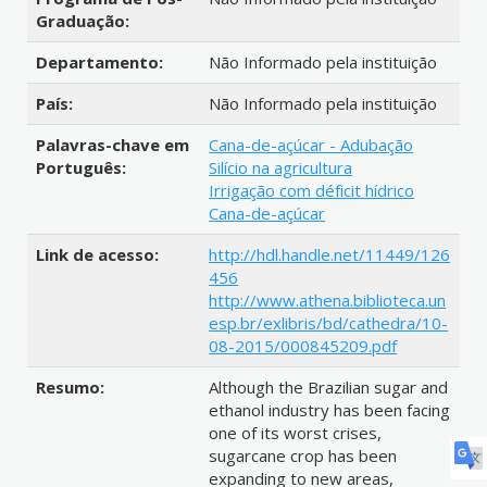
Graduação:
Departamento:
Não Informado pela instituição
País:
Não Informado pela instituição
Palavras-chave em
Cana-de-açúcar - Adubação
Português:
Silício na agricultura
Irrigação com déficit hídrico
Cana-de-açúcar
Link de acesso:
http://hdl.handle.net/11449/126
456
http://www.athena.biblioteca.un
esp.br/exlibris/bd/cathedra/10-
08-2015/000845209.pdf
Resumo:
Although the Brazilian sugar and
ethanol industry has been facing
one of its worst crises,
sugarcane crop has been
expanding to new areas,