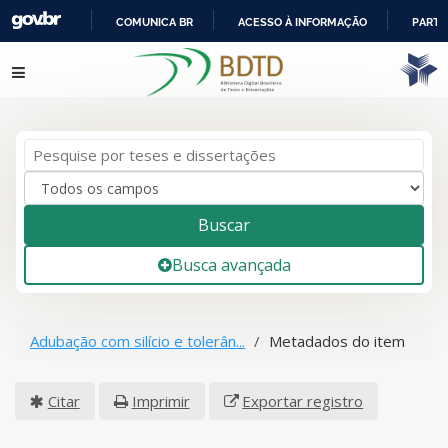
COMUNICA BR
ACESSO À INFORMAÇÃO
PARTI
IR
Pular para o conteúdo
PARA
O
CONTEÚDO
Buscar
Busca avançada
Adubação com silício e tolerân...
Metadados do item
Citar
Imprimir
Exportar registro