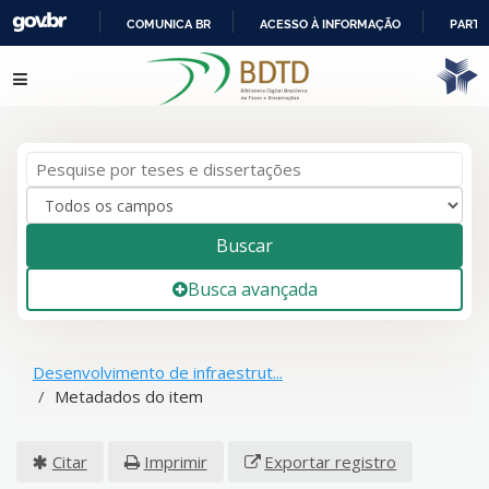
COMUNICA BR
ACESSO À INFORMAÇÃO
PARTI
IR
Pular para o conteúdo
PARA
O
CONTEÚDO
Buscar
Busca avançada
Desenvolvimento de infraestrut...
Metadados do item
Citar
Imprimir
Exportar registro