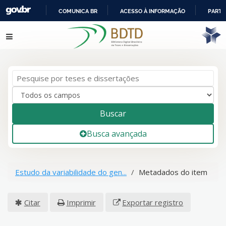
COMUNICA BR
ACESSO À INFORMAÇÃO
PARTI
IR
Pular para o conteúdo
PARA
O
CONTEÚDO
Buscar
Busca avançada
Estudo da variabilidade do gen...
Metadados do item
Citar
Imprimir
Exportar registro