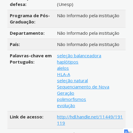
defesa:
(Unesp)
Programa de Pós-
Não Informado pela instituição
Graduação:
Departamento:
Não Informado pela instituição
País:
Não Informado pela instituição
Palavras-chave em
seleção balanceadora
Português:
haplótipos
alelos
HLA-A
seleção natural
Sequenciamento de Nova
Geração
polimorfismos
evolução
Link de acesso:
http://hdl.handle.net/11449/191
119