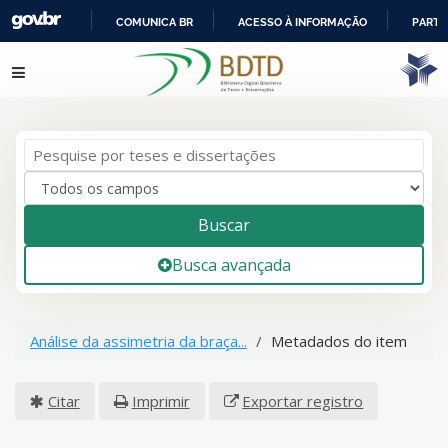
COMUNICA BR
ACESSO À INFORMAÇÃO
PARTI
IR
Pular para o conteúdo
PARA
O
CONTEÚDO
Buscar
Busca avançada
Análise da assimetria da braça...
Metadados do item
Citar
Imprimir
Exportar registro