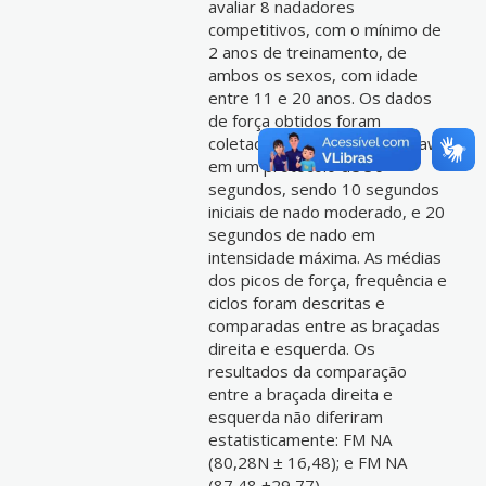
avaliar 8 nadadores
competitivos, com o mínimo de
2 anos de treinamento, de
ambos os sexos, com idade
entre 11 e 20 anos. Os dados
de força obtidos foram
coletados durante o nado crawl
em um protocolo de 30
segundos, sendo 10 segundos
iniciais de nado moderado, e 20
segundos de nado em
intensidade máxima. As médias
dos picos de força, frequência e
ciclos foram descritas e
comparadas entre as braçadas
direita e esquerda. Os
resultados da comparação
entre a braçada direita e
esquerda não diferiram
estatisticamente: FM NA
(80,28N ± 16,48); e FM NA
(87,48 ±29,77)