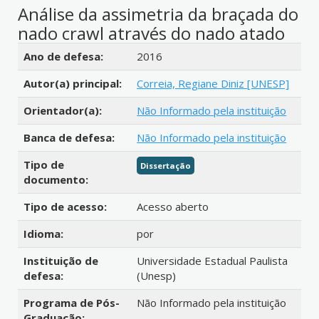
Análise da assimetria da braçada do
nado crawl através do nado atado
Detalhes bibliográficos
Ano de defesa:
2016
Autor(a) principal:
Correia, Regiane Diniz [UNESP]
Orientador(a):
Não Informado pela instituição
Banca de defesa:
Não Informado pela instituição
Tipo de
Dissertação
documento:
Tipo de acesso:
Acesso aberto
Idioma:
por
Instituição de
Universidade Estadual Paulista
defesa:
(Unesp)
Programa de Pós-
Não Informado pela instituição
Graduação: