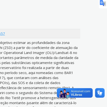
657
bjetivo estimar as profundidades da zona
hi (ZSD) a partir do coeficiente de atenuação da
sor Operational Land Imager (OLI)/Landsat-8 no
portantes parâmetros de medida da claridade da
 pelas substâncias opticamente significativas
 reservatório foi realizada a partir de duas
 no período seco, aqui nomeadas como BAR1
17), que contaram com análises das
(POIs), das SOS e da coleta de dados
reflectância de sensoriamento remoto (Rsr). A
ariri como o segundo do Sistema de
 do Rio Tietê promove a heterogeneidade dos
ireção montante-jusante além de caracterizá-lo