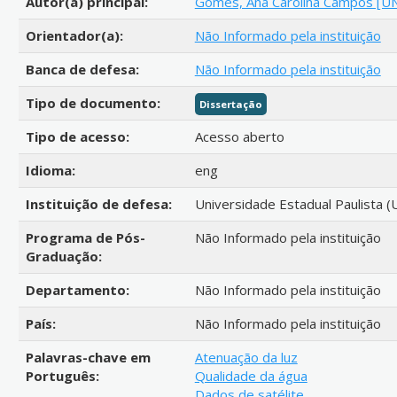
Autor(a) principal:
Gomes, Ana Carolina Campos [U
Orientador(a):
Não Informado pela instituição
Banca de defesa:
Não Informado pela instituição
Tipo de documento:
Dissertação
Tipo de acesso:
Acesso aberto
Idioma:
eng
Instituição de defesa:
Universidade Estadual Paulista (
Programa de Pós-
Não Informado pela instituição
Graduação:
Departamento:
Não Informado pela instituição
País:
Não Informado pela instituição
Palavras-chave em
Atenuação da luz
Português:
Qualidade da água
Dados de satélite