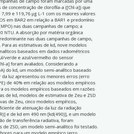
campanhas de campo foram marcadas por uma
s de concentração de clorofila-a ([Chl-a]) que
 7,99 e 119,76 μg L-1 com os maiores valores
OS em BAR2 em relação a BAR1 e predomínio
o (MPO) nas duas campanhas de campo; a
60 NTU. A absorção por matéria orgânica
 predominante nas duas campanhas de campo,
 Para as estimativas de kd, nove modelos
nalíticos baseados em dados radiométricos
ul/verde e azul/vermelho do sensor
l-a] foram avaliados. Considerando a
A) do kd, um modelo semi-analítico baseado
r da luz apresentou os menores erros (erro
PE) de 40% em relação aos modelos empíricos
ra os modelos empíricos baseados em razões
vas de kd, modelos de estimativa de Zeu e ZSD
ivas de Zeu, cinco modelos empíricos,
iciente de atenuação da luz da radiação
AR)] e de kd em 490 nm [kd(490)], e um modelo
ão de transferência radiativa, foram
s de ZSD, um modelo semi-analítico foi testado.
lhores para um modelo empírico (erro