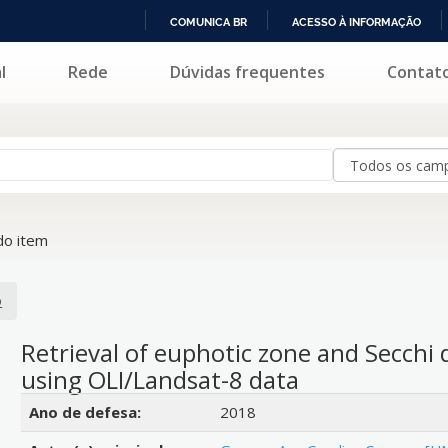
COMUNICA BR
ACESSO À INFORMAÇÃO
IR
l
Rede
Dúvidas frequentes
Contat
PARA
O
CONTEÚDO
o item
o
Retrieval of euphotic zone and Secchi d
using OLI/Landsat-8 data
Detalhes bibliográficos
Ano de defesa:
2018