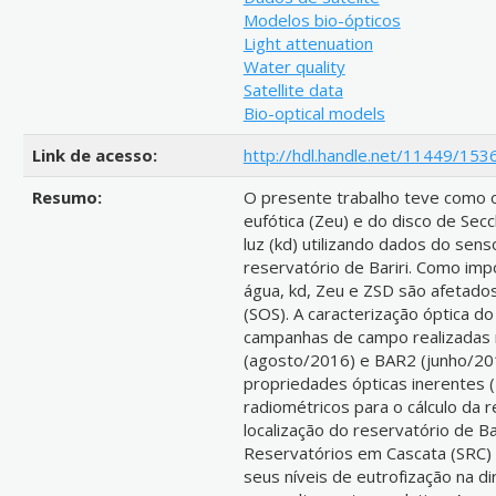
Modelos bio-ópticos
Light attenuation
Water quality
Satellite data
Bio-optical models
Link de acesso:
http://hdl.handle.net/11449/153
Resumo:
O presente trabalho teve como o
eufótica (Zeu) e do disco de Secc
luz (kd) utilizando dados do sen
reservatório de Bariri. Como im
água, kd, Zeu e ZSD são afetados
(SOS). A caracterização óptica do
campanhas de campo realizadas
(agosto/2016) e BAR2 (junho/20
propriedades ópticas inerentes 
radiométricos para o cálculo da 
localização do reservatório de B
Reservatórios em Cascata (SRC)
seus níveis de eutrofização na d