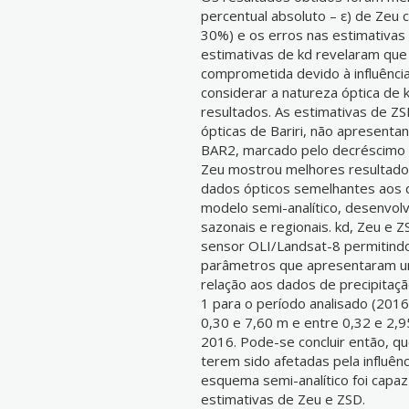
percentual absoluto – ε) de Zeu 
30%) e os erros nas estimativas
estimativas de kd revelaram que 
comprometida devido à influênci
considerar a natureza óptica d
resultados. As estimativas de Z
ópticas de Bariri, não apresenta
BAR2, marcado pelo decréscimo 
Zeu mostrou melhores resultados
dados ópticos semelhantes aos d
modelo semi-analítico, desenvolv
sazonais e regionais. kd, Zeu e 
sensor OLI/Landsat-8 permitind
parâmetros que apresentaram u
relação aos dados de precipitaçã
1 para o período analisado (201
0,30 e 7,60 m e entre 0,32 e 2,
2016. Pode-se concluir então, q
terem sido afetadas pela influên
esquema semi-analítico foi capa
estimativas de Zeu e ZSD.