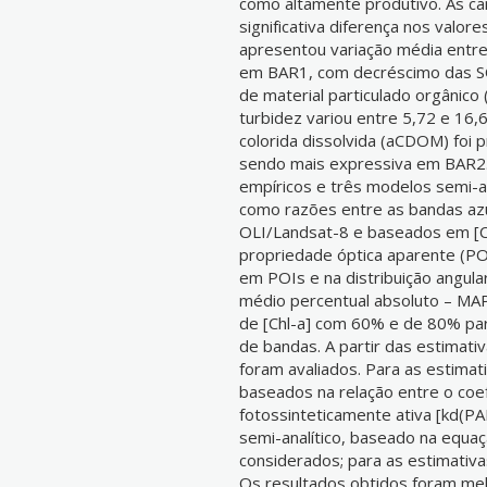
como altamente produtivo. As 
significativa diferença nos valore
apresentou variação média entre
em BAR1, com decréscimo das S
de material particulado orgânic
turbidez variou entre 5,72 e 16,
colorida dissolvida (aCDOM) foi
sendo mais expressiva em BAR2.
empíricos e três modelos semi-a
como razões entre as bandas az
OLI/Landsat-8 e baseados em [Ch
propriedade óptica aparente (PO
em POIs e na distribuição angula
médio percentual absoluto – MA
de [Chl-a] com 60% e de 80% pa
de bandas. A partir das estimati
foram avaliados. Para as estimat
baseados na relação entre o coef
fotossinteticamente ativa [kd(P
semi-analítico, baseado na equaç
considerados; para as estimativa
Os resultados obtidos foram me