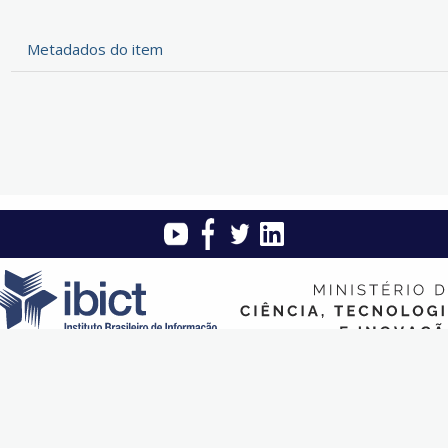
Metadados do item
Instituto Brasileiro de Informação em Ciência e Tecnologia (Ibict)
 Quadra 5 - Lote 6 Bloco H - Asa sul - CEP: 70.070-912 - Brasília