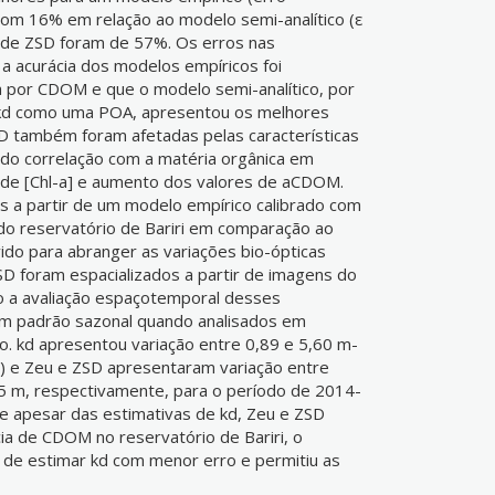
com 16% em relação ao modelo semi-analítico (ε
 de ZSD foram de 57%. Os erros nas
a acurácia dos modelos empíricos foi
a por CDOM e que o modelo semi-analítico, por
e kd como uma POA, apresentou os melhores
SD também foram afetadas pelas características
ndo correlação com a matéria orgânica em
de [Chl-a] e aumento dos valores de aCDOM.
 a partir de um modelo empírico calibrado com
o reservatório de Bariri em comparação ao
ido para abranger as variações bio-ópticas
ZSD foram espacializados a partir de imagens do
o a avaliação espaçotemporal desses
m padrão sazonal quando analisados em
o. kd apresentou variação entre 0,89 e 5,60 m-
6) e Zeu e ZSD apresentaram variação entre
95 m, respectivamente, para o período de 2014-
ue apesar das estimativas de kd, Zeu e ZSD
cia de CDOM no reservatório de Bariri, o
z de estimar kd com menor erro e permitiu as