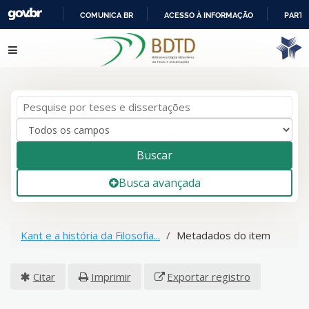
COMUNICA BR
ACESSO À INFORMAÇÃO
PARTI
IR
Pular para o conteúdo
PARA
O
CONTEÚDO
Buscar
Busca avançada
Kant e a história da Filosofia...
Metadados do item
Citar
Imprimir
Exportar registro