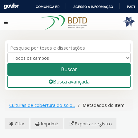
COMUNICA BR
ACESSO À INFORMAÇÃO
PARTI
IR
Pular para o conteúdo
PARA
O
CONTEÚDO
Buscar
Busca avançada
Culturas de cobertura do solo...
Metadados do item
Citar
Imprimir
Exportar registro