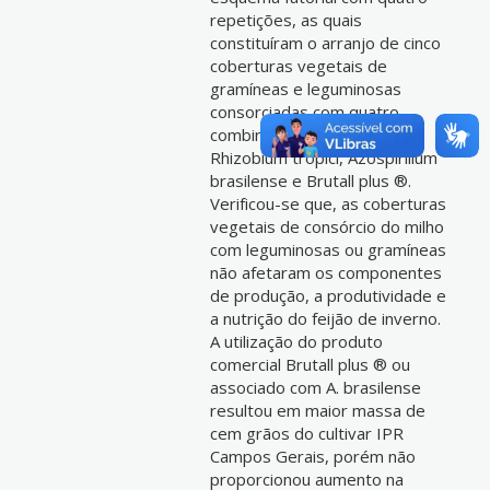
repetições, as quais
constituíram o arranjo de cinco
coberturas vegetais de
gramíneas e leguminosas
consorciadas com quatro
combinações de inoculantes:
Rhizobium tropici, Azospirillum
brasilense e Brutall plus ®.
Verificou-se que, as coberturas
vegetais de consórcio do milho
com leguminosas ou gramíneas
não afetaram os componentes
de produção, a produtividade e
a nutrição do feijão de inverno.
A utilização do produto
comercial Brutall plus ® ou
associado com A. brasilense
resultou em maior massa de
cem grãos do cultivar IPR
Campos Gerais, porém não
proporcionou aumento na