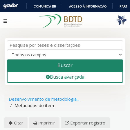
COMUNICA BR
ACESSO À INFORMAÇÃO
PARTI
IR
Pular para o conteúdo
PARA
O
CONTEÚDO
Buscar
Busca avançada
Desenvolvimento de metodologia...
Metadados do item
Citar
Imprimir
Exportar registro