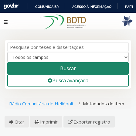
COMUNICA BR
ACESSO À INFORMAÇÃO
PARTI
IR
Pular para o conteúdo
PARA
O
CONTEÚDO
Buscar
Busca avançada
Rádio Comunitária de Heliópoli...
Metadados do item
Citar
Imprimir
Exportar registro