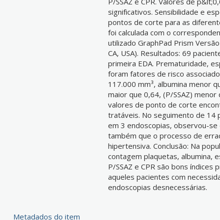
P/SSAZ e CPR. Valores de p&lt;0
significativos. Sensibilidade e e
pontos de corte para as diferent
foi calculada com o corresponden
utilizado GraphPad Prism Versão
CA, USA). Resultados: 69 pacient
primeira EDA. Prematuridade, esp
foram fatores de risco associad
117.000 mm³, albumina menor que
maior que 0,64, (P/SSAZ) menor
valores de ponto de corte encon
tratáveis. No seguimento de 14 p
em 3 endoscopias, observou-se q
também que o processo de errad
hipertensiva. Conclusão: Na popul
contagem plaquetas, albumina, e
P/SSAZ e CPR são bons índices pr
aqueles pacientes com necessid
endoscopias desnecessárias.
Metadados do item