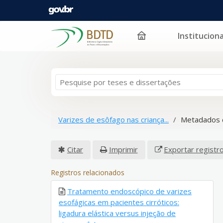
Instituciona
Pular para o conteúdo
Varizes de esôfago nas criança...
Metadados 
Citar
Imprimir
Exportar registr
Registros relacionados
Tratamento endoscópico de varizes
esofágicas em pacientes cirróticos:
ligadura elástica versus injeção de