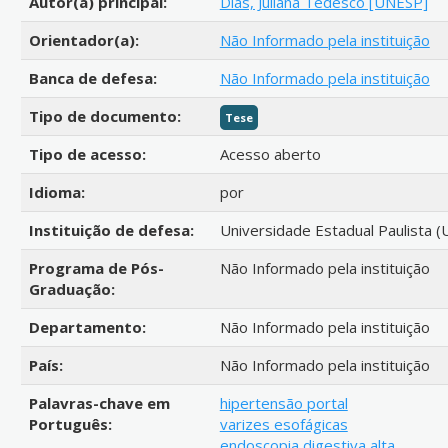
Autor(a) principal:
Dias, Juliana Tedesco [UNESP]
Orientador(a):
Não Informado pela instituição
Banca de defesa:
Não Informado pela instituição
Tipo de documento:
Tese
Tipo de acesso:
Acesso aberto
Idioma:
por
Instituição de defesa:
Universidade Estadual Paulista (
Programa de Pós-
Não Informado pela instituição
Graduação:
Departamento:
Não Informado pela instituição
País:
Não Informado pela instituição
Palavras-chave em
hipertensão portal
Português:
varizes esofágicas
endoscopia digestiva alta