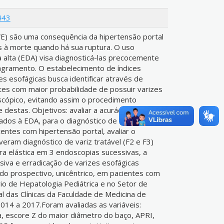
443
VE) são uma consequência da hipertensão portal
s à morte quando há sua ruptura. O uso
a alta (EDA) visa diagnosticá-las precocemente
angramento. O estabelecimento de índices
es esofágicas busca identificar através de
ntes com maior probabilidade de possuir varizes
cópico, evitando assim o procedimento
 destas. Objetivos: avaliar a acurácia de testes
ados à EDA, para o diagnóstico de varizes
entes com hipertensão portal, avaliar o
eram diagnóstico de variz tratável (F2 e F3)
ra elástica em 3 endoscopias sucessivas, a
siva e erradicação de varizes esofágicas
do prospectivo, unicêntrico, em pacientes com
o de Hepatologia Pediátrica e no Setor de
l das Clínicas da Faculdade de Medicina de
14 a 2017.Foram avaliadas as variáveis:
, escore Z do maior diâmetro do baço, APRI,