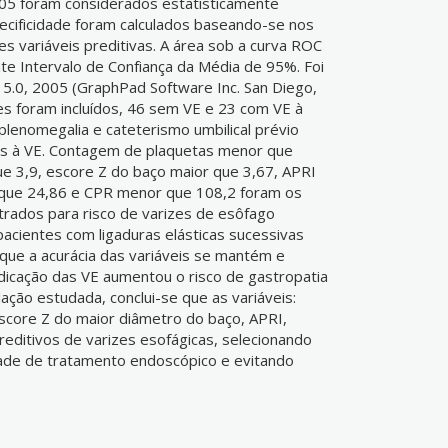
,05 foram considerados estatisticamente
specificidade foram calculados baseando-se nos
es variáveis preditivas. A área sob a curva ROC
te Intervalo de Confiança da Média de 95%. Foi
 5.0, 2005 (GraphPad Software Inc. San Diego,
es foram incluídos, 46 sem VE e 23 com VE à
lenomegalia e cateterismo umbilical prévio
os à VE. Contagem de plaquetas menor que
 3,9, escore Z do baço maior que 3,67, APRI
 que 24,86 e CPR menor que 108,2 foram os
trados para risco de varizes de esôfago
acientes com ligaduras elásticas sucessivas
ue a acurácia das variáveis se mantém e
icação das VE aumentou o risco de gastropatia
ação estudada, conclui-se que as variáveis:
score Z do maior diâmetro do baço, APRI,
editivos de varizes esofágicas, selecionando
ade de tratamento endoscópico e evitando