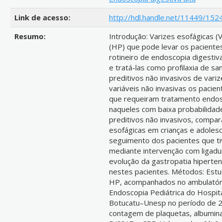
Link de acesso:
http://hdl.handle.net/11449/152
Resumo:
Introdução: Varizes esofágicas (
(HP) que pode levar os paciente
rotineiro de endoscopia digestiv
e tratá-las como profilaxia de s
preditivos não invasivos de variz
variáveis não invasivas os pacie
que requeiram tratamento endos
naqueles com baixa probabilidade
preditivos não invasivos, compar
esofágicas em crianças e adolesc
seguimento dos pacientes que tiv
mediante intervenção com ligadu
evolução da gastropatia hiperten
nestes pacientes. Métodos: Estu
HP, acompanhados no ambulatóri
Endoscopia Pediátrica do Hospita
Botucatu–Unesp no período de 20
contagem de plaquetas, albumina