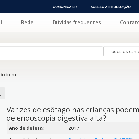
COMUNICA BR
ACESSO À INFORMAÇÃO
IR
l
Rede
Dúvidas frequentes
Contat
PARA
O
CONTEÚDO
do item
o
Varizes de esôfago nas crianças podem 
de endoscopia digestiva alta?
Detalhes bibliográficos
Ano de defesa:
2017