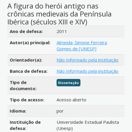
A figura do herói antigo nas
crônicas medievais da Península
Ibérica (séculos XIII e XIV)
Detalhes bibliográficos
Ano de defesa:
2011
Autor(a) principal:
Almeida, Simone Ferreira
Gomes de [UNESP]
Orientador(a):
Não Informado pela instituição
Banca de defesa:
Não Informado pela instituição
Tipo de
Dissertação
documento:
Tipo de acesso:
Acesso aberto
Idioma:
por
Instituição de
Universidade Estadual Paulista
defesa:
(Unesp)