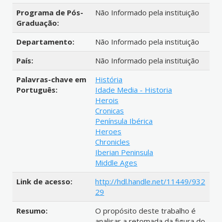
Programa de Pós-
Não Informado pela instituição
Graduação:
Departamento:
Não Informado pela instituição
País:
Não Informado pela instituição
Palavras-chave em
História
Português:
Idade Media - Historia
Herois
Cronicas
Península Ibérica
Heroes
Chronicles
Iberian Peninsula
Middle Ages
Link de acesso:
http://hdl.handle.net/11449/932
29
Resumo:
O propósito deste trabalho é
analisar a retomada da figura do