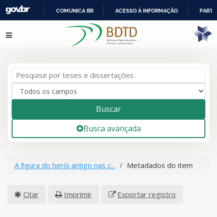
COMUNICA BR
ACESSO À INFORMAÇÃO
PARTI
IR
Pular para o conteúdo
PARA
O
CONTEÚDO
Buscar
Busca avançada
A figura do herói antigo nas c...
Metadados do item
Citar
Imprimir
Exportar registro