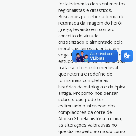
fortalecimento dos sentimentos
regionalistas e dinásticos.
Buscamos perceber a forma de
retomada da imagem do herói
grego, levando em conta o
conceito de virtude
cristianizado e alimentado pela
moral cavaleiresca, então em
voga. Nossa principal fonte de
estudo é a Crônica Troiana, pois
trata-se do escrito medieval
que retoma e redefine de
forma mais completa as
histórias da mitologia e da épica
antiga. Propomo-nos pensar
sobre o que pode ter
estimulado o interesse dos
compiladores da corte de
Afonso XI pela história troiana,
as alterações valorativas no
que diz respeito ao modo como