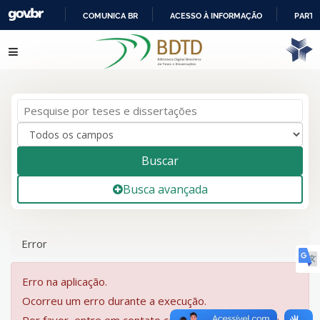
COMUNICA BR
ACESSO À INFORMAÇÃO
PARTI
IR
Pular para o conteúdo
PARA
O
CONTEÚDO
Buscar
Busca avançada
Error
Erro na aplicação.
Ocorreu um erro durante a execução.