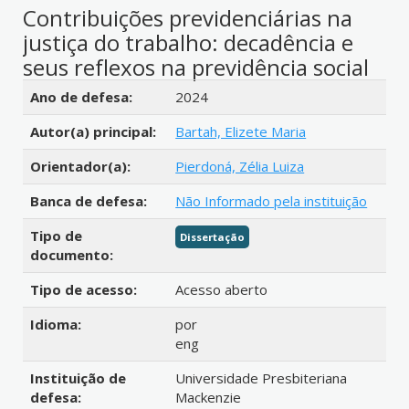
Contribuições previdenciárias na
justiça do trabalho: decadência e
seus reflexos na previdência social
Detalhes bibliográficos
Ano de defesa:
2024
Autor(a) principal:
Bartah, Elizete Maria
Orientador(a):
Pierdoná, Zélia Luiza
Banca de defesa:
Não Informado pela instituição
Tipo de
Dissertação
documento:
Tipo de acesso:
Acesso aberto
Idioma:
por
eng
Instituição de
Universidade Presbiteriana
defesa:
Mackenzie