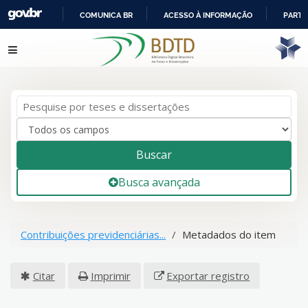
COMUNICA BR
ACESSO À INFORMAÇÃO
PARTI
IR
Pular para o conteúdo
PARA
O
CONTEÚDO
Buscar
Busca avançada
Contribuições previdenciárias...
Metadados do item
Citar
Imprimir
Exportar registro