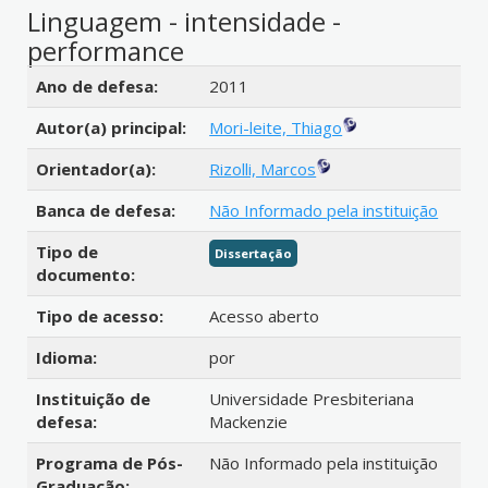
Linguagem - intensidade -
performance
Detalhes bibliográficos
Ano de defesa:
2011
Autor(a) principal:
Mori-leite, Thiago
Orientador(a):
Rizolli, Marcos
Banca de defesa:
Não Informado pela instituição
Tipo de
Dissertação
documento:
Tipo de acesso:
Acesso aberto
Idioma:
por
Instituição de
Universidade Presbiteriana
defesa:
Mackenzie
Programa de Pós-
Não Informado pela instituição
Graduação: