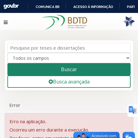
COMUNICA BR
ACESSO À INFORMAÇÃO
PARTI
IR
Pular para o conteúdo
PARA
O
CONTEÚDO
Buscar
Busca avançada
Error
Erro na aplicação.
Ocorreu um erro durante a execução.