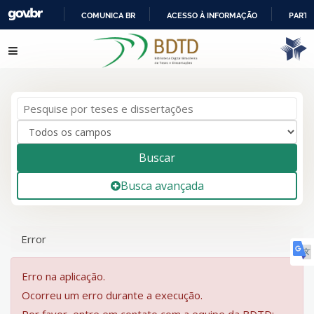
COMUNICA BR
ACESSO À INFORMAÇÃO
PARTI
IR
Pular para o conteúdo
PARA
O
CONTEÚDO
Buscar
Busca avançada
Error
Erro na aplicação.
Ocorreu um erro durante a execução.