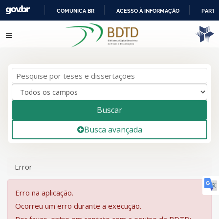
COMUNICA BR
ACESSO À INFORMAÇÃO
PARTI
IR
Pular para o conteúdo
PARA
O
CONTEÚDO
Buscar
Busca avançada
Error
Erro na aplicação.
Ocorreu um erro durante a execução.