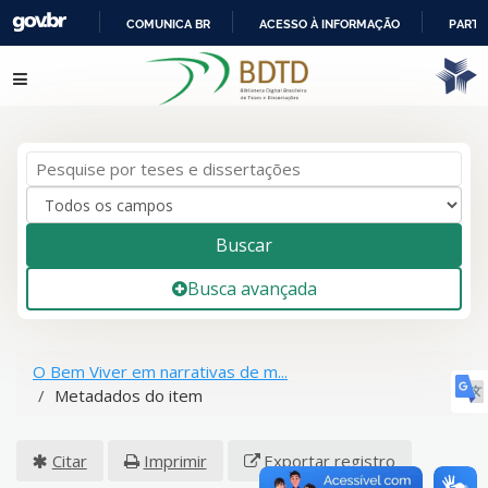
COMUNICA BR
ACESSO À INFORMAÇÃO
PARTI
IR
Pular para o conteúdo
PARA
O
CONTEÚDO
Buscar
Busca avançada
O Bem Viver em narrativas de m...
Metadados do item
Citar
Imprimir
Exportar registro