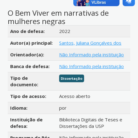
O Bem Viver em narrativas de
mulheres negras
Detalhes bibliográficos
Ano de defesa:
2022
Autor(a) principal:
Santos, Juliana Gonçalves dos
Orientador(a):
Não Informado pela instituição
Banca de defesa:
Não Informado pela instituição
Tipo de
Dissertação
documento:
Tipo de acesso:
Acesso aberto
Idioma:
por
Instituição de
Biblioteca Digitais de Teses e
defesa:
Dissertações da USP
Programa de Pós-
Não Informado pela instituição