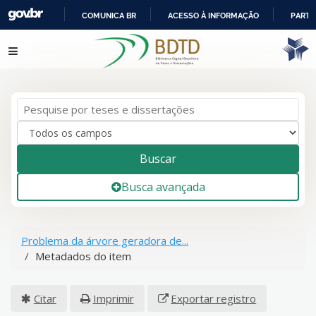
COMUNICA BR
ACESSO À INFORMAÇÃO
PARTI
IR
Pular para o conteúdo
PARA
O
CONTEÚDO
Buscar
Busca avançada
Problema da árvore geradora de...
Metadados do item
Citar
Imprimir
Exportar registro